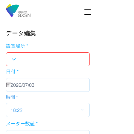
データ編集
設置場所
r
日付
*
e
q
u
i
r
時間
e
d
18:22
メーター数値