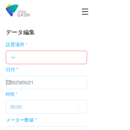
データ編集
設置場所
r
日付
*
e
q
u
i
r
時間
e
d
20:00
メーター数値