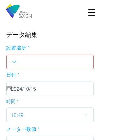
データ編集
設置場所
r
日付
*
e
q
u
i
r
時間
e
d
18:49
メーター数値