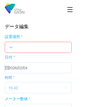
データ編集
設置場所
r
日付
*
e
q
u
i
r
時間
e
d
15:42
メーター数値