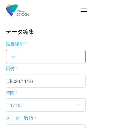
データ編集
設置場所
r
日付
*
e
q
u
i
r
時間
e
d
17:35
メーター数値