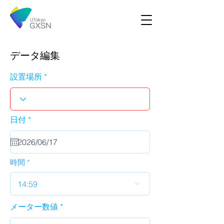
データ編集
設置場所
r
日付
*
e
q
u
i
r
時間
e
d
14:59
メーター数値