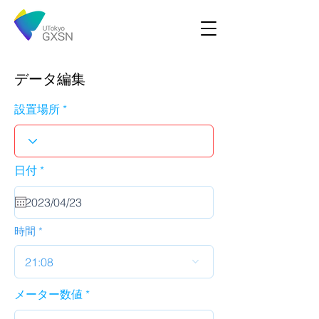
データ編集
設置場所
r
日付
*
e
q
u
i
r
時間
e
d
21:08
メーター数値