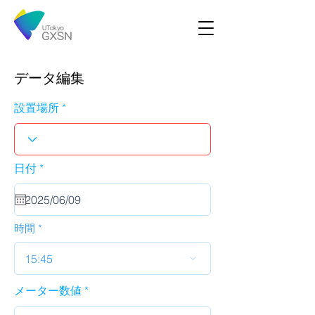
データ編集
設置場所
r
日付
*
e
q
u
i
r
時間
e
d
15:45
メーター数値