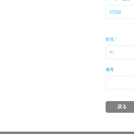
担当
備考
戻る