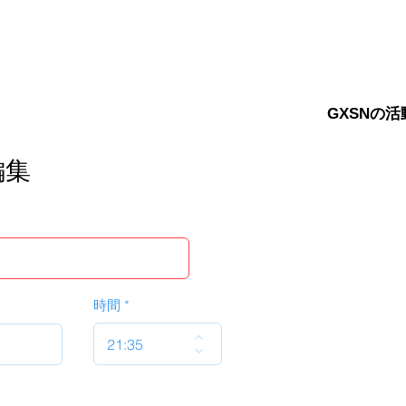
GXSNの活
編集
時間