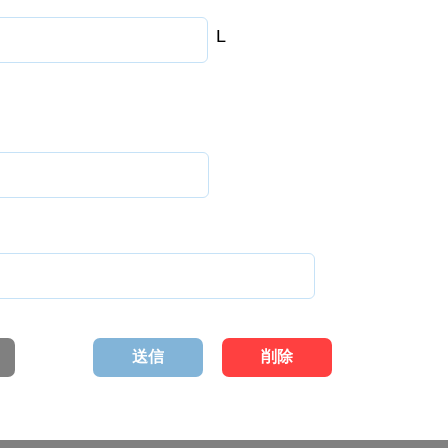
L
送信
削除