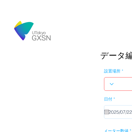
データ
設置場所
r
日付
*
e
q
u
i
r
e
d
メーター数値