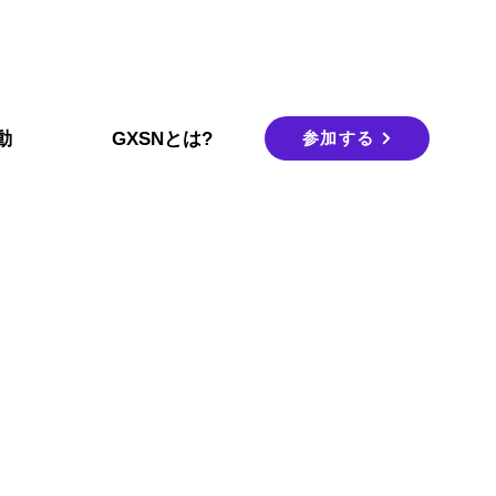
参加する
動
GXSNとは?