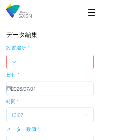
データ編集
設置場所
r
日付
*
e
q
u
i
r
時間
e
d
13:07
メーター数値