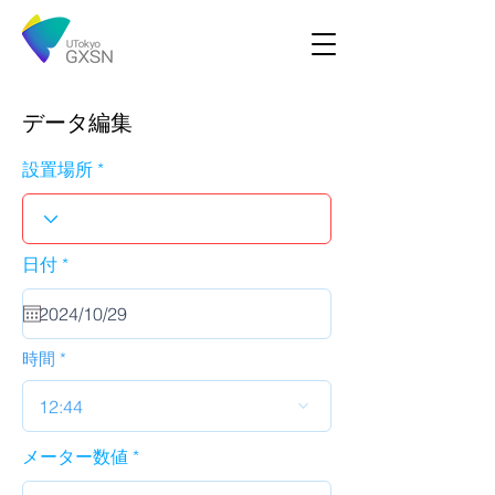
データ編集
設置場所
r
日付
*
e
q
u
i
r
時間
e
d
12:44
メーター数値