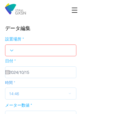
データ編集
設置場所
r
日付
*
e
q
u
i
r
時間
e
d
14:46
メーター数値