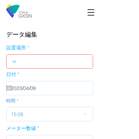
データ編集
設置場所
r
日付
*
e
q
u
i
r
時間
e
d
15:08
メーター数値