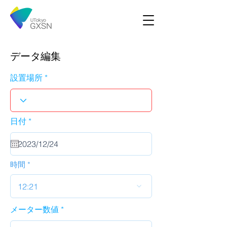
データ編集
設置場所
r
日付
*
e
q
u
i
r
時間
e
d
12:21
メーター数値