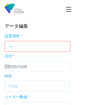
データ編集
設置場所
r
日付
*
e
q
u
i
r
時間
e
d
17:03
メーター数値