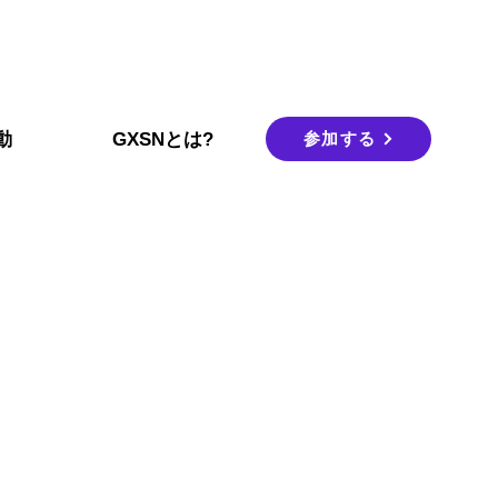
参加する
動
GXSNとは?