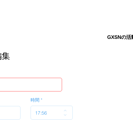
GXSNの活
編集
時間