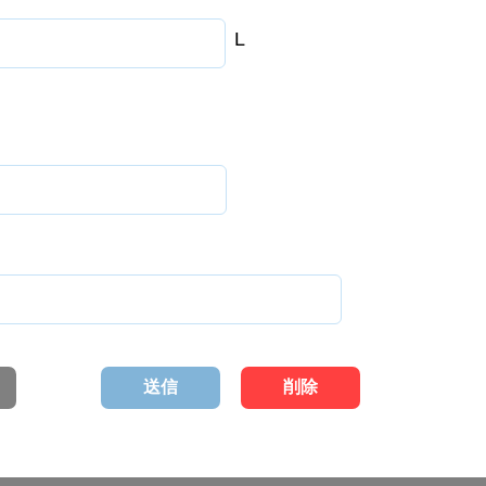
L
送信
削除