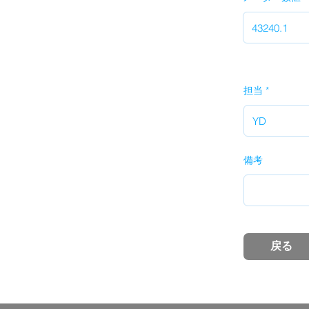
担当
備考
戻る