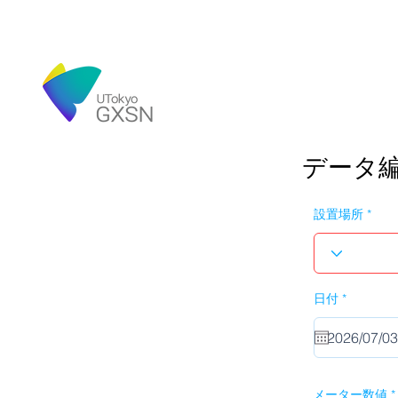
データ
設置場所
r
日付
*
e
q
u
i
r
e
d
メーター数値