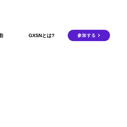
参加する
動
GXSNとは?