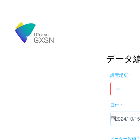
データ
設置場所
r
日付
*
e
q
u
i
r
e
d
メーター数値