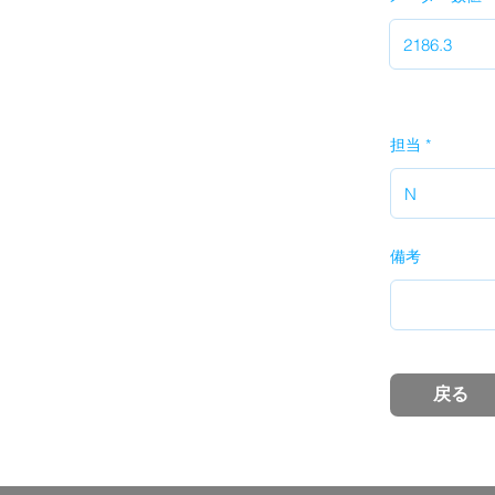
担当
備考
戻る