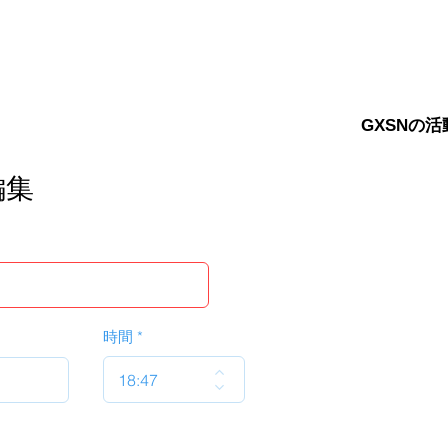
GXSNの活
編集
時間