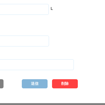
L
送信
削除