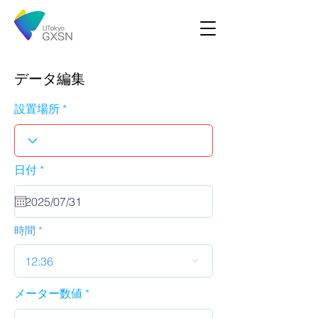
データ編集
設置場所
r
日付
*
e
q
u
i
r
時間
e
d
12:36
メーター数値