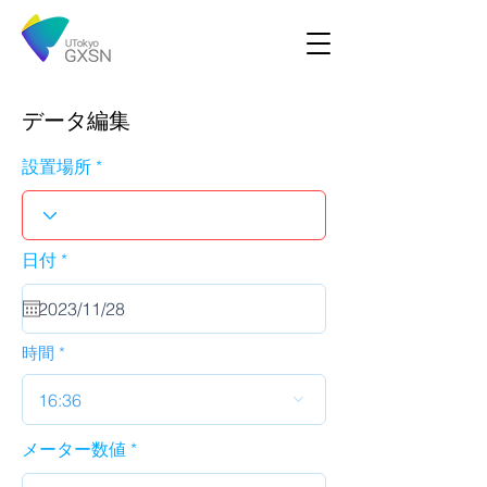
データ編集
設置場所
r
日付
*
e
q
u
i
r
時間
e
d
16:36
メーター数値