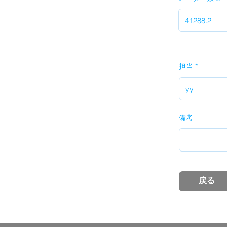
担当
備考
戻る