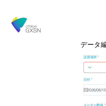
データ
設置場所
r
日付
*
e
q
u
i
r
e
d
メーター数値