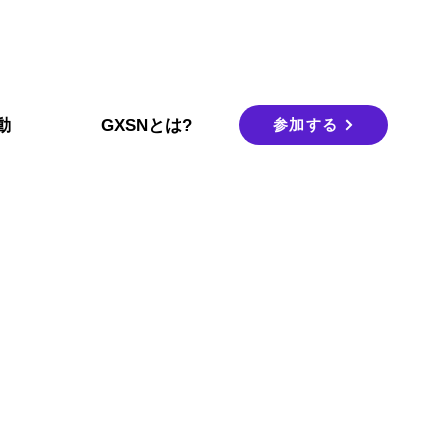
参加する
動
GXSNとは?