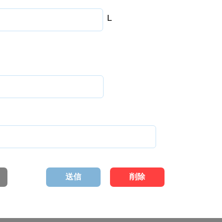
L
送信
削除