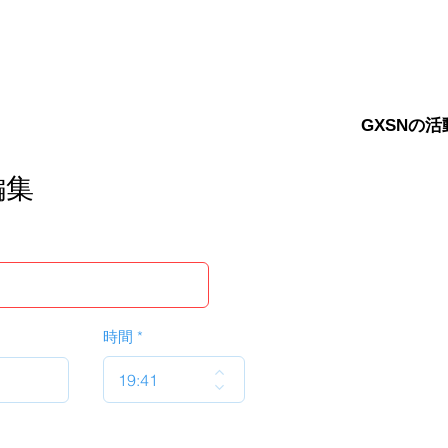
GXSNの活
編集
時間