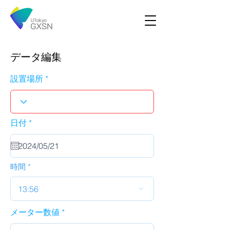
データ編集
設置場所
r
日付
*
e
q
u
i
r
時間
e
d
13:56
メーター数値