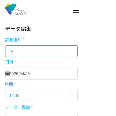
データ編集
設置場所
r
日付
*
e
q
u
i
r
時間
e
d
12:39
メーター数値