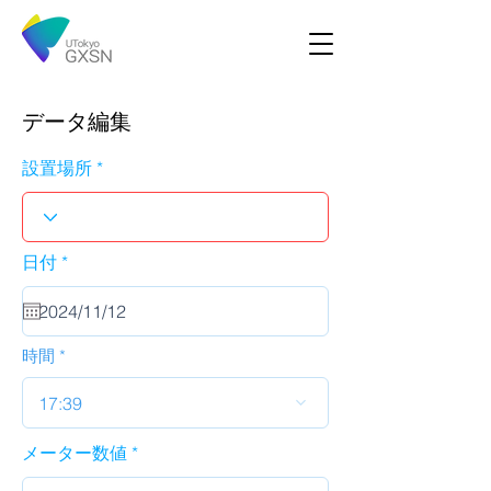
データ編集
設置場所
r
日付
*
e
q
u
i
r
時間
e
d
17:39
メーター数値