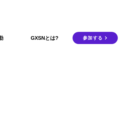
参加する
動
GXSNとは?