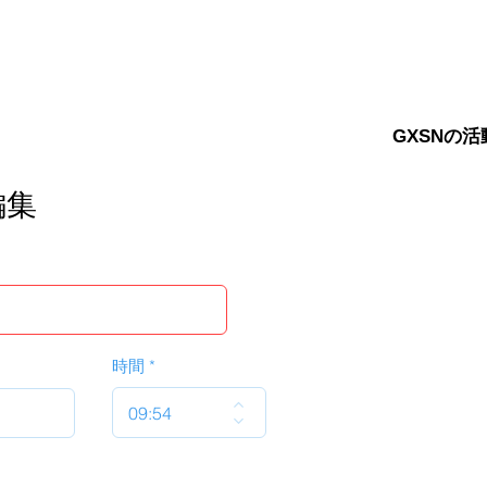
GXSNの活
編集
時間