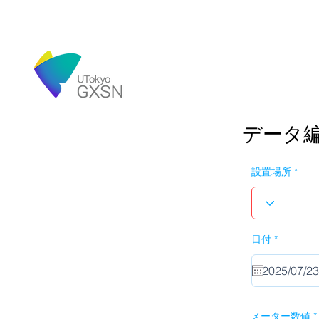
データ
設置場所
r
日付
*
e
q
u
i
r
e
d
メーター数値