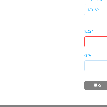
担当
備考
戻る