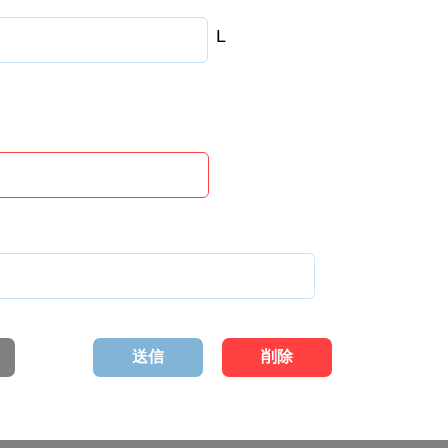
L
送信
削除