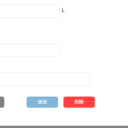
L
送信
削除