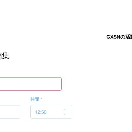
GXSNの活
編集
時間