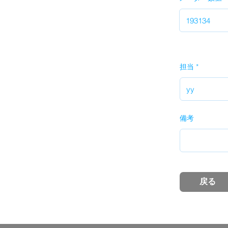
担当
備考
戻る