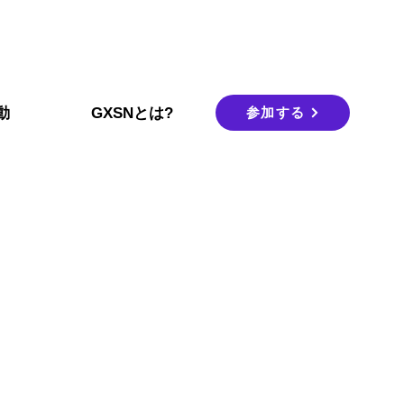
参加する
動
GXSNとは?