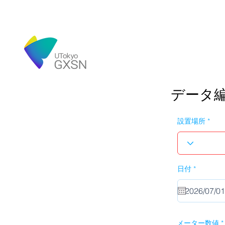
データ
設置場所
r
日付
*
e
q
u
i
r
e
d
メーター数値