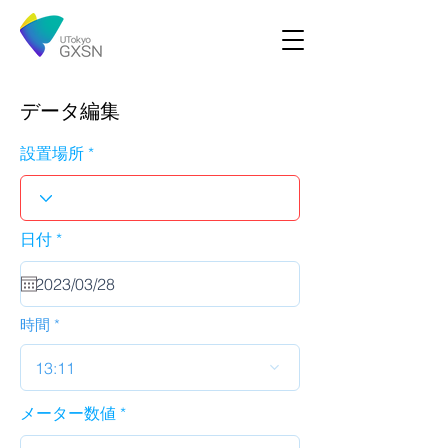
データ編集
設置場所
r
日付
*
e
q
u
i
r
時間
e
d
13:11
メーター数値