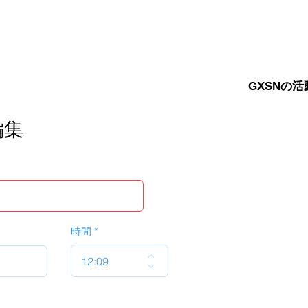
GXSNの活
編集
時間