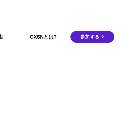
参加する
動
GXSNとは?