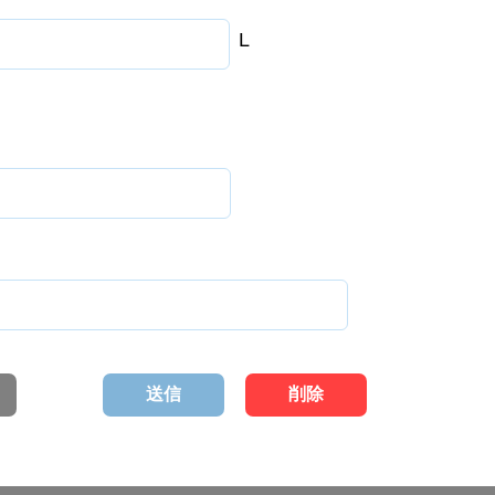
L
送信
削除