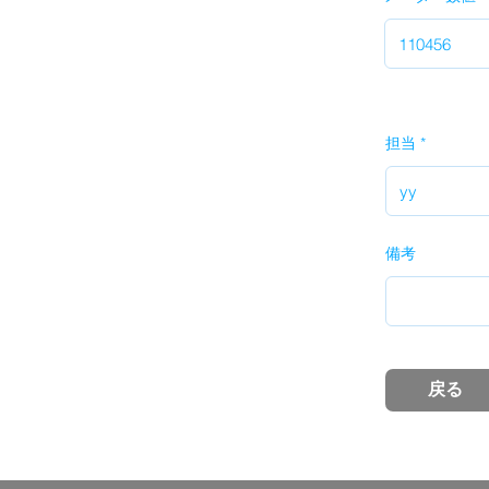
担当
備考
戻る