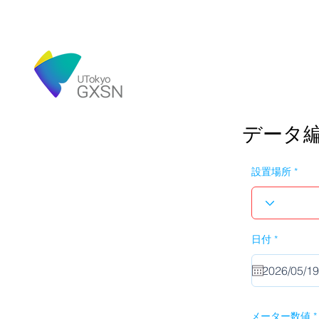
データ
設置場所
r
日付
*
e
q
u
i
r
e
d
メーター数値