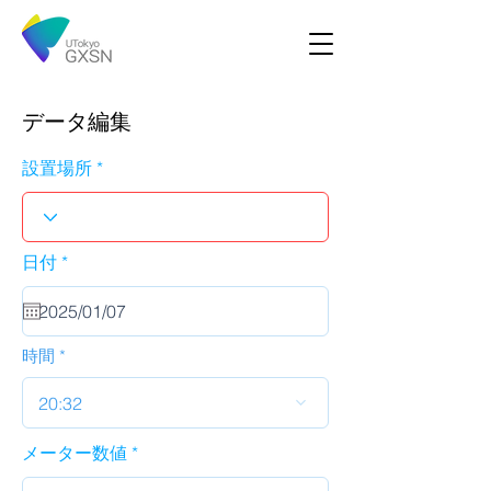
データ編集
設置場所
r
日付
*
e
q
u
i
r
時間
e
d
20:32
メーター数値