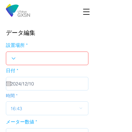
データ編集
設置場所
r
日付
*
e
q
u
i
r
時間
e
d
16:43
メーター数値