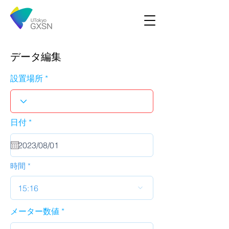
データ編集
設置場所
r
日付
*
e
q
u
i
r
時間
e
d
15:16
メーター数値