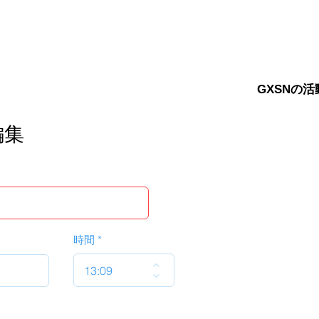
GXSNの活
編集
時間