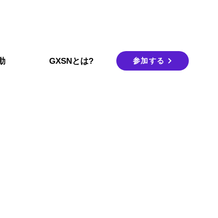
参加する
動
GXSNとは?