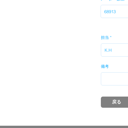
担当
備考
戻る