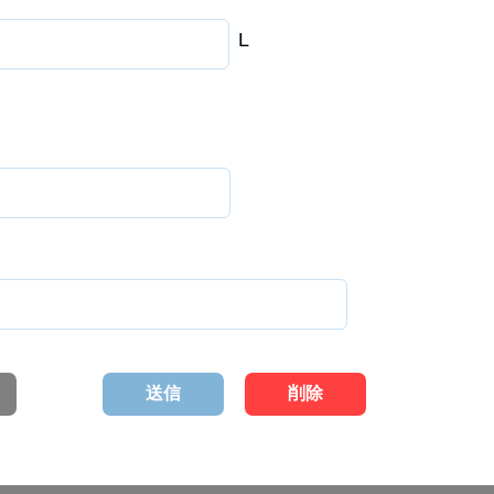
L
送信
削除