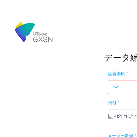
データ
設置場所
r
日付
*
e
q
u
i
r
e
d
メーター数値