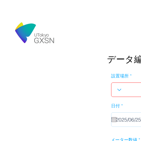
データ
設置場所
r
日付
*
e
q
u
i
r
e
d
メーター数値