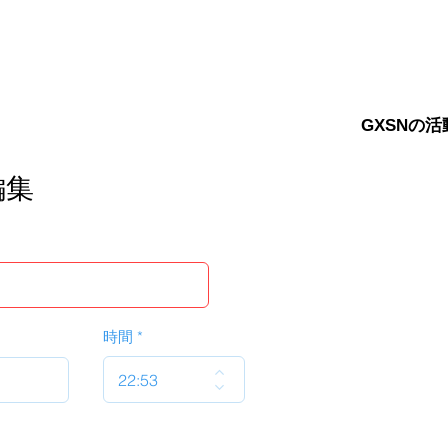
GXSNの活
編集
時間