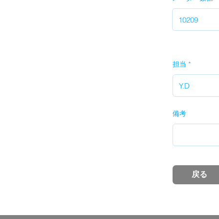
担当
備考
戻る