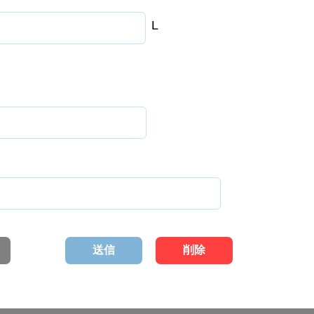
L
送信
削除