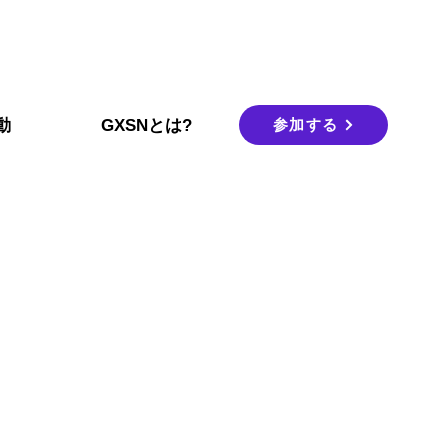
参加する
動
GXSNとは?