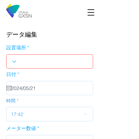
データ編集
設置場所
r
日付
*
e
q
u
i
r
時間
e
d
17:42
メーター数値