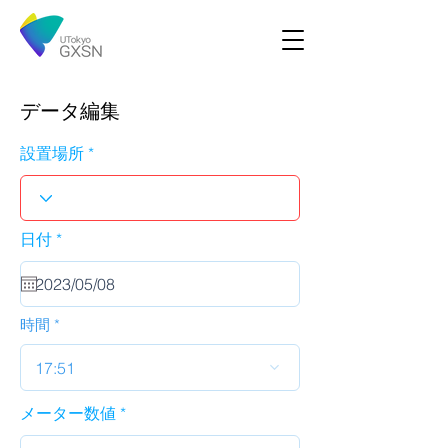
データ編集
設置場所
r
日付
*
e
q
u
i
r
時間
e
d
17:51
メーター数値