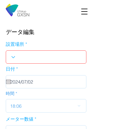
データ編集
設置場所
r
日付
*
e
q
u
i
r
時間
e
d
18:06
メーター数値