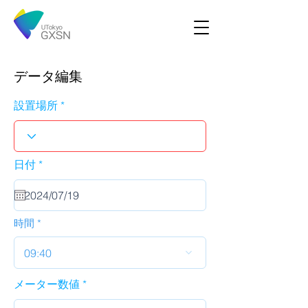
データ編集
設置場所
r
日付
*
e
q
u
i
r
時間
e
d
09:40
メーター数値