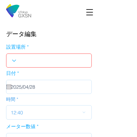
データ編集
設置場所
r
日付
*
e
q
u
i
r
時間
e
d
12:40
メーター数値