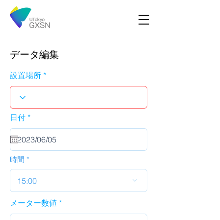
データ編集
設置場所
r
日付
*
e
q
u
i
r
時間
e
d
15:00
メーター数値