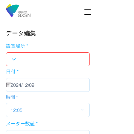
データ編集
設置場所
r
日付
*
e
q
u
i
r
時間
e
d
12:05
メーター数値