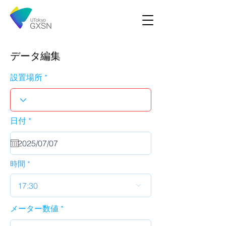
データ編集
設置場所
r
日付
*
e
q
u
i
r
時間
e
d
17:30
メーター数値