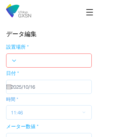
データ編集
設置場所
r
日付
*
e
q
u
i
r
時間
e
d
11:46
メーター数値