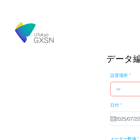
データ
設置場所
r
日付
*
e
q
u
i
r
e
d
メーター数値