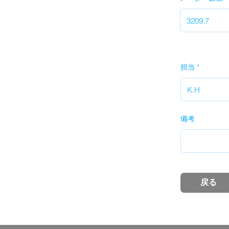
担当
備考
戻る