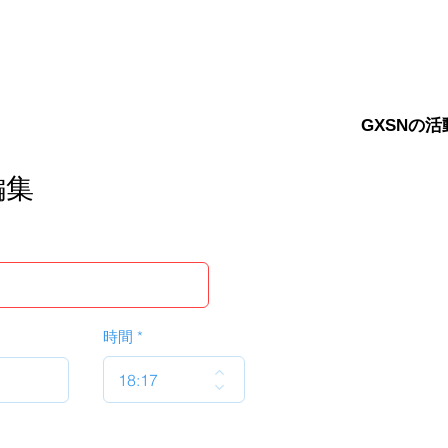
GXSNの活
編集
時間