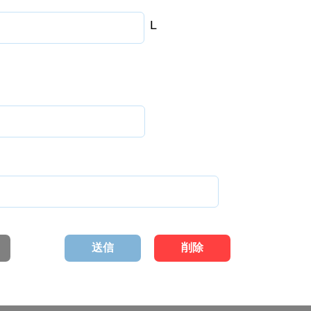
L
送信
削除