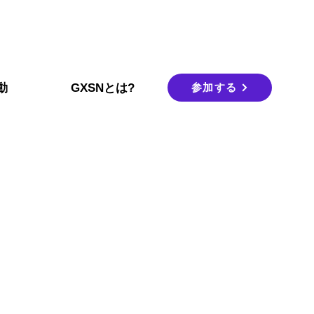
参加する
動
GXSNとは?