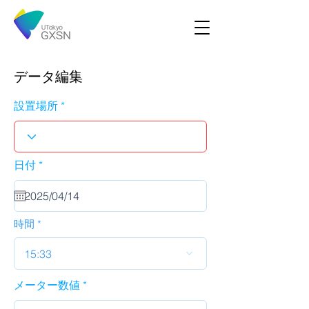
データ編集
設置場所
r
日付
*
e
q
u
i
r
時間
e
d
15:33
メーター数値