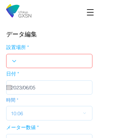
データ編集
設置場所
r
日付
*
e
q
u
i
r
時間
e
d
10:06
メーター数値