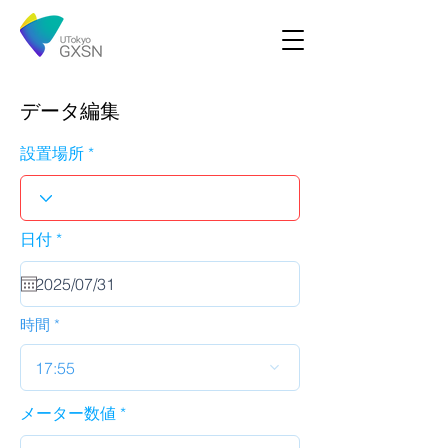
データ編集
設置場所
r
日付
*
e
q
u
i
r
時間
e
d
17:55
メーター数値