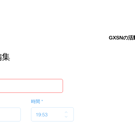
GXSNの活
編集
時間