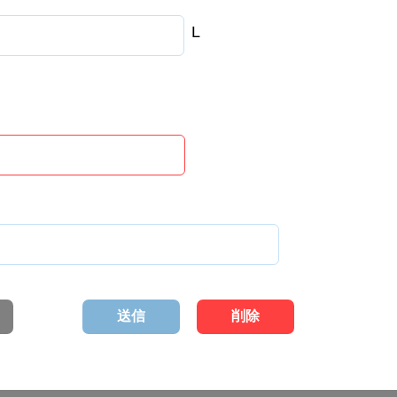
L
送信
削除