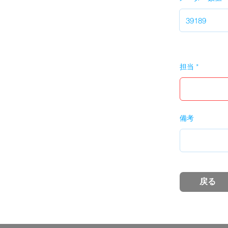
担当
備考
戻る