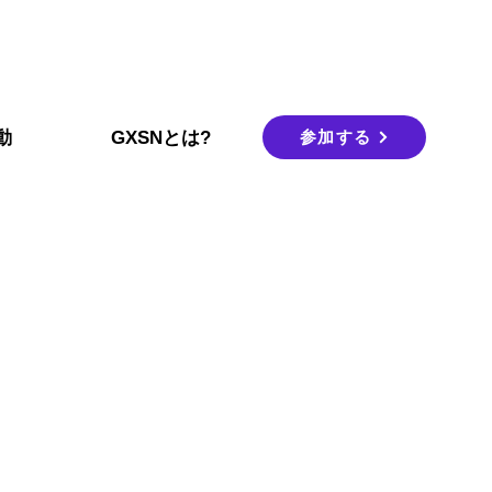
参加する
動
GXSNとは?