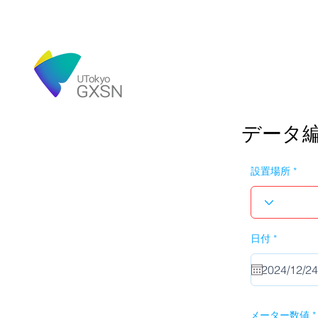
データ
設置場所
r
日付
*
e
q
u
i
r
e
d
メーター数値