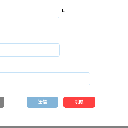
L
送信
削除