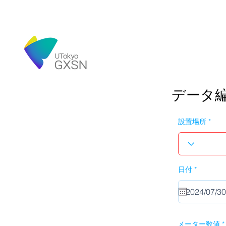
データ
設置場所
r
日付
*
e
q
u
i
r
e
d
メーター数値