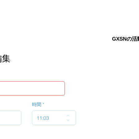
GXSNの活
編集
時間