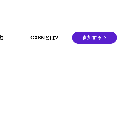
参加する
動
GXSNとは?