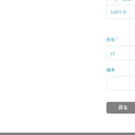
担当
備考
戻る