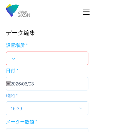
データ編集
設置場所
r
日付
*
e
q
u
i
r
時間
e
d
16:39
メーター数値