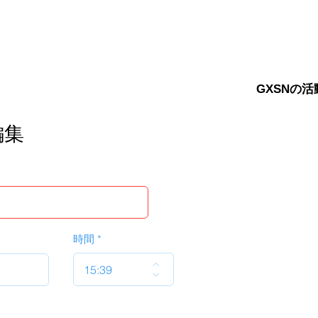
GXSNの活
編集
時間