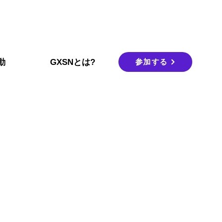
参加する
動
GXSNとは?