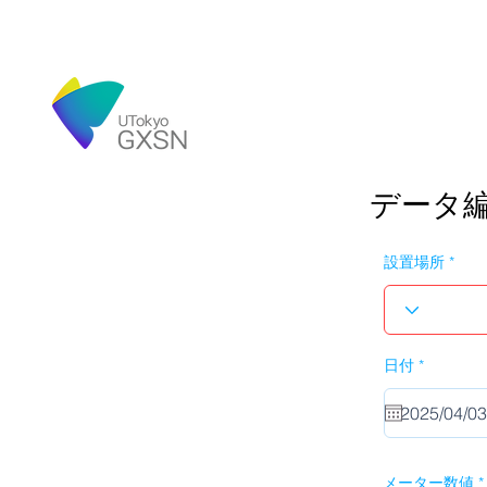
データ
設置場所
r
日付
*
e
q
u
i
r
e
d
メーター数値