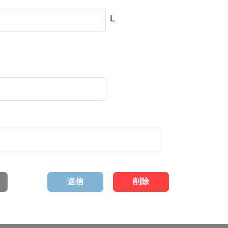
L
送信
削除