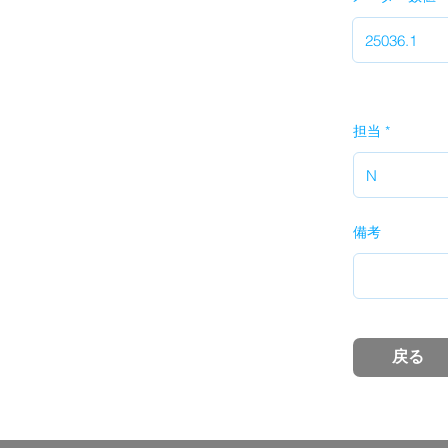
担当
備考
戻る