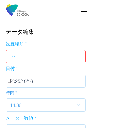
データ編集
設置場所
r
日付
*
e
q
u
i
r
時間
e
d
14:36
メーター数値